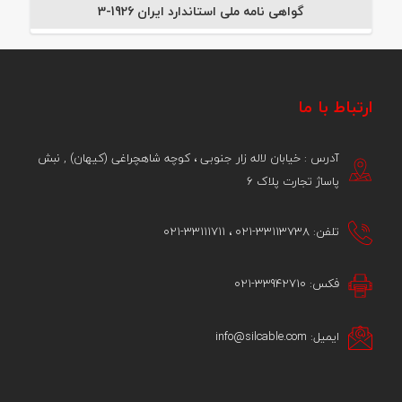
گواهی نامه ملی استاندارد ایران 1926-3
ارتباط با ما
آدرس : خیابان لاله زار جنوبی ، کوچه شاهچراغی (کیهان) , نبش
پاساژ تجارت پلاک 6
تلفن: 33113738-021 ، 33111711-021
فکس: 33942710-021
ایمیل: info@silcable.com