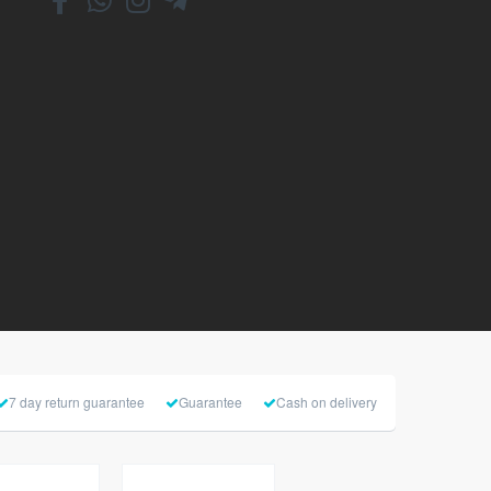
7 day return guarantee
Guarantee
Cash on delivery