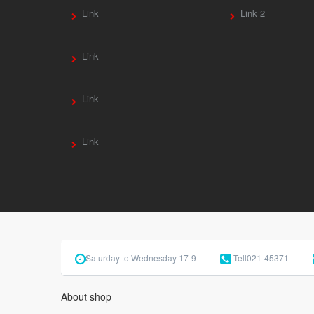
Link
Link 2
Link
Link
Link
Saturday to Wednesday 17-9
Tell
021-45371
About shop