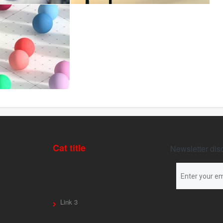
Cat title
Newsletter dis
Link 3