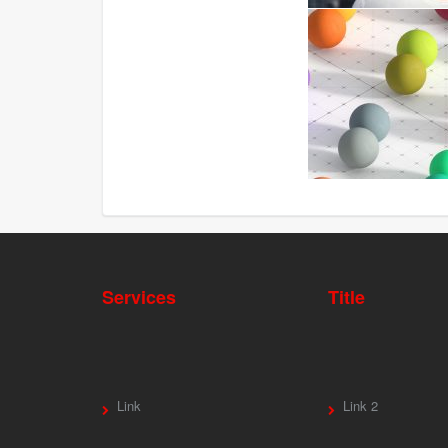
Services
Title
Link
Link 2