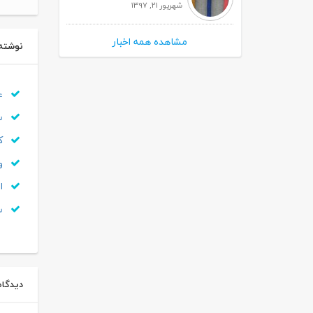
شهریور 21, 1397
مشاهده همه اخبار
نوشته
ع
س
کا
وی
ان
سی
دیدگاه 