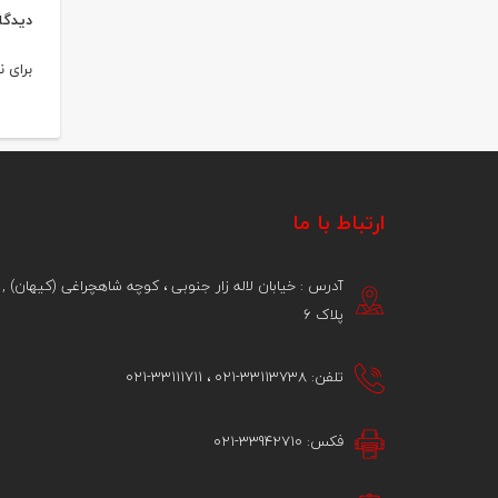
دیدگا
برای 
ارتباط با ما
آدرس : خیابان لاله زار جنوبی ، کوچه شاهچراغی (کیهان) ,
پلاک 6
تلفن: 33113738-021 ، 33111711-021
فکس: 33942710-021