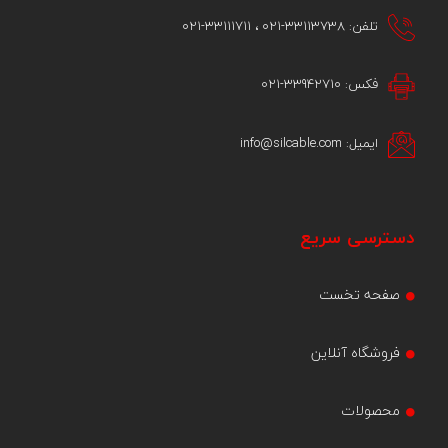
تلفن: 33113738-021 ، 33111711-021
فکس: 33942710-021
ایمیل: info@silcable.com
دسترسی سریع
صفحه تخست
فروشگاه آنلاین
محصولات