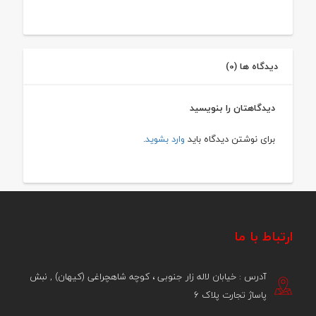
دیدگاه ها (0)
دیدگاهتان را بنویسید
برای نوشتن دیدگاه باید
وارد بشوید
.
ارتباط با ما
آدرس : خیابان لاله زار جنوبی ، کوچه شاهچراغی (کیهان) , نبش
پاساژ تجارت پلاک 6